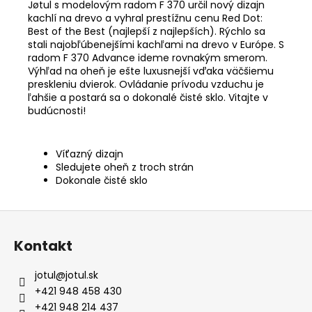
Jøtul s modelovým radom F 370 určil nový dizajn
kachlí na drevo a vyhral prestížnu cenu Red Dot:
Best of the Best (najlepší z najlepších). Rýchlo sa
stali najobľúbenejšími kachľami na drevo v Európe. S
radom F 370 Advance ideme rovnakým smerom.
Výhľad na oheň je ešte luxusnejší vďaka väčšiemu
preskleniu dvierok. Ovládanie prívodu vzduchu je
ľahšie a postará sa o dokonalé čisté sklo. Vitajte v
budúcnosti!
Víťazný dizajn
Sledujete oheň z troch strán
Dokonale čisté sklo
Z
á
Kontakt
p
ä
jotul
@
jotul.sk
t
+421 948 458 430
i
+421 948 214 437