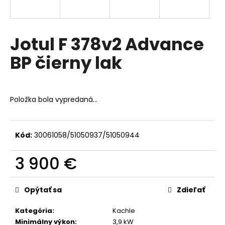
á
j
s
Jotul F 378v2 Advance
ť
BP čierny lak
?
Položka bola vypredaná…
HĽADAŤ
Kód:
30061058/51050937/51050944
3 900 €
O
d
Jednotková
p
cena:
Opýtať sa
Zdieľať
o
r
Kategória
:
Kachle
ú
Minimálny výkon
:
3,9 kW