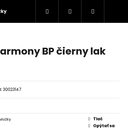
Hľadať
Prihlásenie
Nákupný
zky
Predajcovia
košík
Harmony BP čierny lak
:
30023147
Tlač
vložky
Opýtať sa