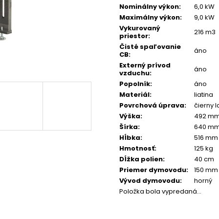
Nominálny výkon
:
6,0 kW
Maximálny výkon
:
9,0 kW
Vykurovaný
216 m3
priestor
:
Čisté spaľovanie
áno
CB
:
Externý prívod
áno
vzduchu
:
Popolník
:
áno
Materiál
:
liatina
Povrchová úprava
:
čierny l
Výška
:
492 m
Šírka
:
640 m
Hĺbka
:
516 mm
Hmotnosť
:
125 kg
Dĺžka polien
:
40 cm
Priemer dymovodu
:
150 mm
Vývod dymovodu
:
horný
Položka bola vypredaná…