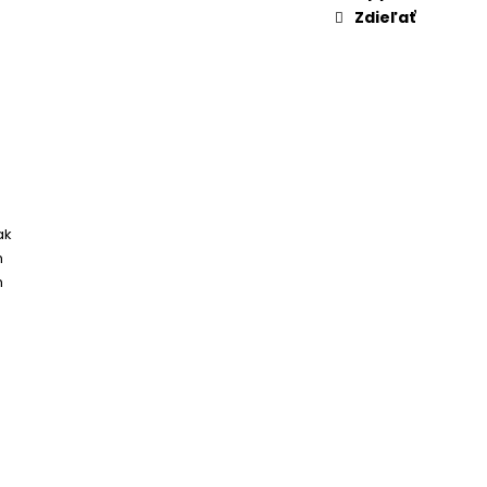
Zdieľať
ak
m
m