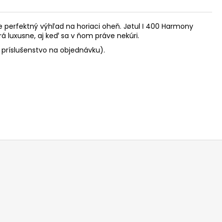
e perfektný výhľad na horiaci oheň. Jøtul I 400 Harmony
rá luxusne, aj keď sa v ňom práve nekúri.
príslušenstvo na objednávku).