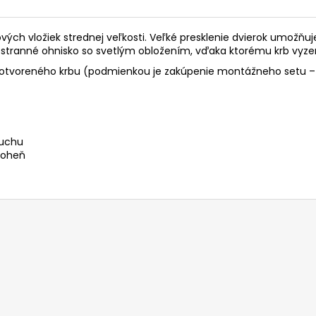
ých vložiek strednej veľkosti. Veľké presklenie dvierok umožňuj
riestranné ohnisko so svetlým obložením, vďaka ktorému krb vyze
o otvoreného krbu (podmienkou je zakúpenie montážneho setu – 
duchu
 oheň