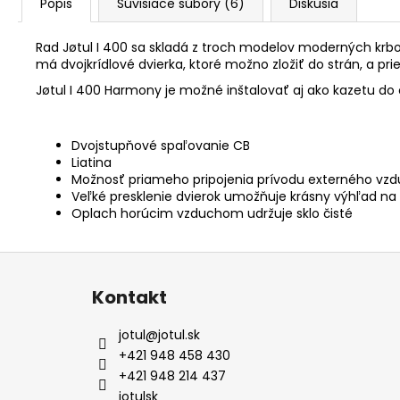
Popis
Súvisiace súbory (6)
Diskusia
Rad Jøtul I 400 sa skladá z troch modelov moderných krbov
má dvojkrídlové dvierka, ktoré možno zložiť do strán, a p
Jøtul I 400 Harmony je možné inštalovať aj ako kazetu d
Dvojstupňové spaľovanie CB
Liatina
Možnosť priameho pripojenia prívodu externého vz
Veľké presklenie dvierok umožňuje krásny výhľad na
Oplach horúcim vzduchom udržuje sklo čisté
Z
á
Kontakt
p
ä
jotul
@
jotul.sk
t
+421 948 458 430
i
+421 948 214 437
jotulsk