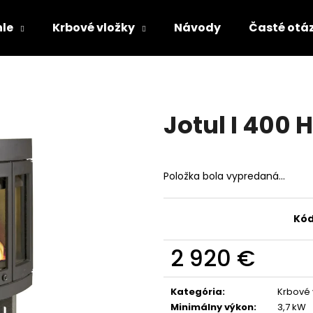
le
Krbové vložky
Návody
Časté otá
Čo potrebujete nájsť?
Jotul I 400 
HĽADAŤ
Položka bola vypredaná…
Odporúčame
Kód
2 920 €
Jednotková
cena:
Kategória
:
Krbové 
Minimálny výkon
:
3,7 kW