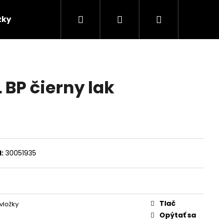
Hľadať
Prihlásenie
Nákupný
zky
Predajcovia
košík
L BP čierny lak
:
30051935
Tlač
vložky
Opýtať sa