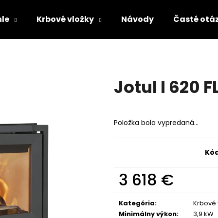
le
Krbové vložky
Návody
Časté otá
Čo potrebujete nájsť?
Jotul I 620 F
HĽADAŤ
Položka bola vypredaná…
Odporúčame
Kód
3 618 €
Jednotková
cena:
Kategória
:
Krbové 
Minimálny výkon
:
3,9 kW