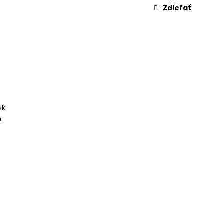
Zdieľať
ak
m
m