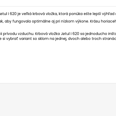
øtul I 620 je veľká krbová vložka, ktorá ponúka ešte lepší výhľad
á tak, aby fungovala optimálne aj pri nízkom výkone. Krásu horia
 prívodu vzduchu. Krbová vložka Jøtul I 620 sa jednoducho inšta
i vybrať variant so sklom na jednej, dvoch alebo troch stranác