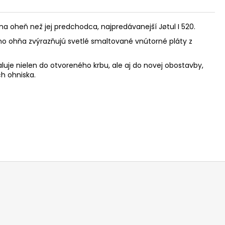
 na oheň než jej predchodca, najpredávanejší Jøtul I 520.
ceho ohňa zvýrazňujú svetlé smaltované vnútorné pláty z
luje nielen do otvoreného krbu, ale aj do novej obostavby,
h ohniska.