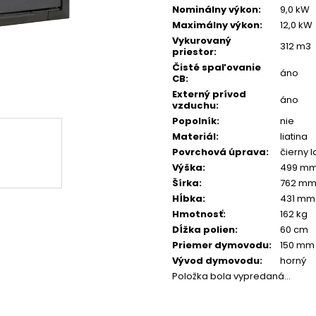
Nominálny výkon
:
9,0 kW
Maximálny výkon
:
12,0 kW
Vykurovaný
312 m3
priestor
:
Čisté spaľovanie
áno
CB
:
Externý prívod
áno
vzduchu
:
Popolník
:
nie
Materiál
:
liatina
Povrchová úprava
:
čierny l
Výška
:
499 m
Šírka
:
762 m
Hĺbka
:
431 mm
Hmotnosť
:
162 kg
Dĺžka polien
:
60 cm
Priemer dymovodu
:
150 mm
Vývod dymovodu
:
horný
Položka bola vypredaná…