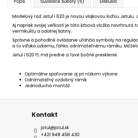
Popis
Súvisiace súbory (6)
Diskusia
Modelový rad Jøtul I 620 je novou vlajkovou loďou Jøtulu. J
Aj napriek svojej veľkosti je táto krbová vložka navrhnut
vermikulitu a odolnej liatiny.
Správne a pohodlné ovládanie uľahčia symboly na regulácii
a to vďaka úzkemu, ľahko odnímateľnému rámiku. Môžete s
Jøtul I 620 FL má predné a ľavé bočné presklenie.
Optimálne spaľovanie aj pri nízkom výkone
Odnímateľný ozdobný rámik
Jednoduchá montáž
Z
á
Kontakt
p
ä
jotul
@
jotul.sk
t
+421 948 458 430