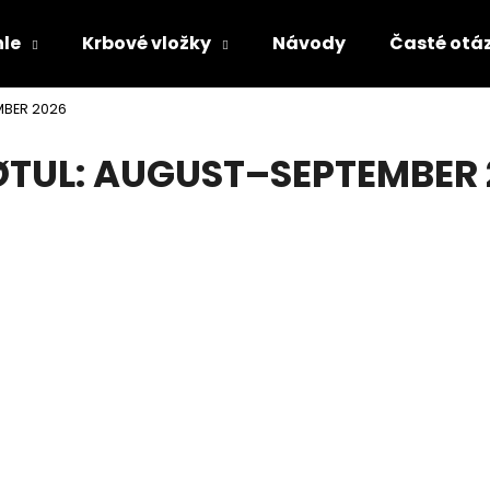
le
Krbové vložky
Návody
Časté otá
MBER 2026
Čo potrebujete nájsť?
TUL: AUGUST–SEPTEMBER 
HĽADAŤ
Odporúčame