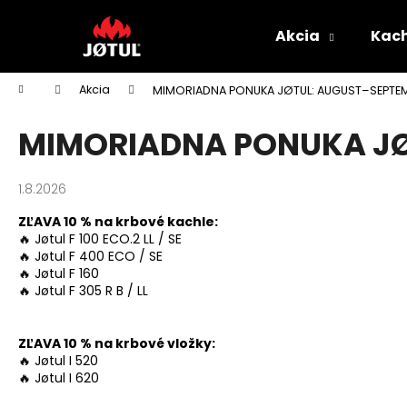
K
Prejsť
na
o
Akcia
Kach
obsah
Späť
Späť
š
do
do
í
Domov
Akcia
MIMORIADNA PONUKA JØTUL: AUGUST–SEPTE
k
obchodu
obchodu
MIMORIADNA PONUKA JØ
1.8.2026
ZĽAVA 10 % na krbové kachle:
🔥 Jøtul F 100 ECO.2 LL / SE
🔥 Jøtul F 400 ECO / SE
🔥 Jøtul F 160
🔥 Jøtul F 305 R B / LL
ZĽAVA 10 % na krbové vložky:
🔥 Jøtul I 520
🔥 Jøtul I 620