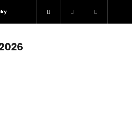
Hľadať
Prihlásenie
Nákupný
zky
Predajcovia
košík
2026