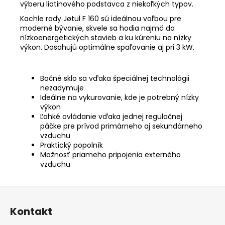
výberu liatinového podstavca z niekoľkých typov.
Kachle rady Jøtul F 160 sú ideálnou voľbou pre
moderné bývanie, skvele sa hodia najmä do
nízkoenergetických stavieb a ku kúreniu na nízky
výkon. Dosahujú optimálne spaľovanie aj pri 3 kW.
Bočné sklo sa vďaka špeciálnej technológii
nezadymuje
Ideálne na vykurovanie, kde je potrebný nízky
výkon
Ľahké ovládanie vďaka jednej regulačnej
páčke pre prívod primárneho aj sekundárneho
vzduchu
Praktický popolník
Možnosť priameho pripojenia externého
vzduchu
Z
á
Kontakt
p