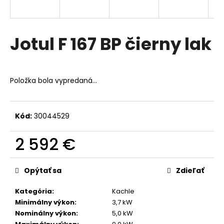
á
j
s
Jotul F 167 BP čierny lak
ť
?
Položka bola vypredaná…
Kód:
30044529
HĽADAŤ
2 592 €
Jednotková
O
cena:
d
Opýtať sa
Zdieľať
p
o
Kategória
:
Kachle
r
Minimálny výkon
:
3,7 kW
ú
Nominálny výkon
:
5,0 kW