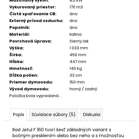
č
Maximálny výkon
:
9,0 kW
a
Vykurovaný priestor
:
170 m3
m
Čisté spaľovanie CB
:
áno
e
Externý prívod vzduchu
:
áno
Popolník
:
áno
Materiál
:
liatina
Povrchová úprava
:
čierny lak
Výška
:
1 033 mm
Šírka
:
450 mm
Hĺbka
:
447 mm
Hmotnosť
:
140 kg
Dĺžka polien
:
33 cm
Priemer dymovodu
:
150 mm
Vývod dymovodu
:
horný / zadný
Položka bola vypredaná…
Popis
Súvisiace súbory (5)
Diskusia
Rad Jøtul F 160 tvorí šesť základných variant s
bočným presklením alebo bez neho a s možnosťou