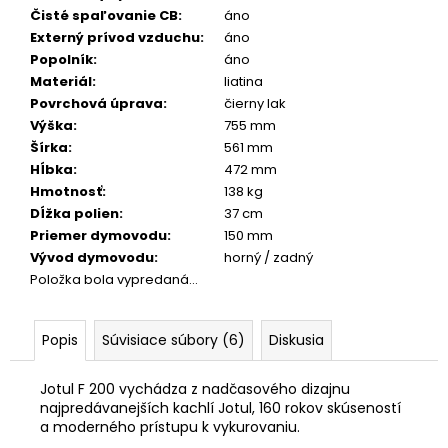
č
Čisté spaľovanie CB
:
áno
a
Externý prívod vzduchu
:
áno
m
Popolník
:
áno
e
Materiál
:
liatina
Povrchová úprava
:
čierny lak
Výška
:
755 mm
Šírka
:
561 mm
Hĺbka
:
472 mm
Hmotnosť
:
138 kg
Dĺžka polien
:
37 cm
Priemer dymovodu
:
150 mm
Vývod dymovodu
:
horný / zadný
Položka bola vypredaná…
Popis
Súvisiace súbory (6)
Diskusia
Jotul F 200 vychádza z nadčasového dizajnu
najpredávanejších kachlí Jotul, 160 rokov skúseností
a moderného prístupu k vykurovaniu.