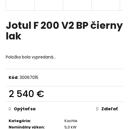
á
j
s
Jotul F 200 V2 BP čierny
ť
lak
?
Položka bola vypredaná…
HĽADAŤ
Kód:
30067015
2 540 €
O
d
Jednotková
p
cena:
Opýtať sa
Zdieľať
o
r
Kategória
:
Kachle
ú
Nominálny výkon
:
5,0 kW