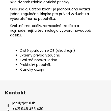
Sklo dvierok zdobia gotické priečky.
Obsluha aj údržba kachlí je jednoduchá vďaka
jednej regulačnej klapke pre prívod vzduchu a
vyberateľnému popolníku.
Kvalitné materiály, remeselná tradícia a
najmodernejšia technológia vytvára novodobú
klasiku.
Čisté spaľovanie CB (ekodizajn)
Externý prívod vzduchu
Kvalitná nórska liatina
Praktický popolník
Klasický dizajn
Z
á
Kontakt
p
ä
jotul
@
jotul.sk
t
+421 948 458 430