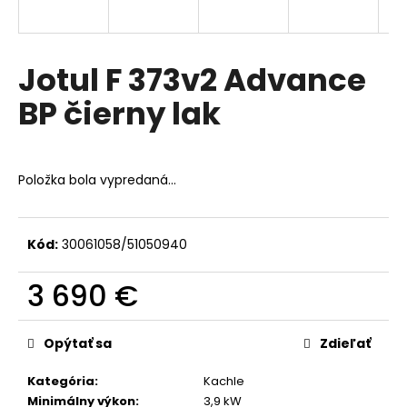
á
j
s
Jotul F 373v2 Advance
ť
BP čierny lak
?
Položka bola vypredaná…
HĽADAŤ
Kód:
30061058/51050940
3 690 €
O
d
Jednotková
p
cena:
Opýtať sa
Zdieľať
o
r
Kategória
:
Kachle
ú
Minimálny výkon
:
3,9 kW