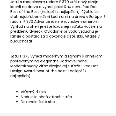
Jøtul s modelovým radom F 370 určil nový dizajn
kachlí na drevo a vyhral prestížnu cenu Red Dot:
Best of the Best (najlepší z najlepších). Rýchlo sa
stali najobľúbenejšími kachľami na drevo v Európe. S
radom F 370 Advance ideme rovnakým smerom.
Výhľad na oheň je ešte luxusnejší vďaka väčšiemu
preskleniu dvierok. Ovládanie prívodu vzduchu je
ľahšie a postará sa o dokonalé čisté sklo. Vitajte v
budúcnosti!
Jøtul F 373 vyniká moderným dizajnom s ohniskom
postaveným na elegantnej liatinovej nohe.
Modernizovaný víťaz dizajnovej súťaže ” Red Dot
Design Award: best of the best” (najlepší z
najlepších).
Víťazný dizajn
Sledujete oheň z troch strán
Dokonale čisté sklo