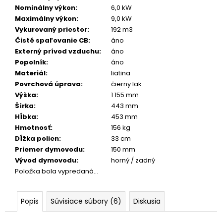
č
Nominálny výkon
:
6,0 kW
a
Maximálny výkon
:
9,0 kW
m
Vykurovaný priestor
:
192 m3
e
Čisté spaľovanie CB
:
áno
Externý prívod vzduchu
:
áno
Popolník
:
áno
Materiál
:
liatina
Povrchová úprava
:
čierny lak
Výška
:
1 155 mm
Šírka
:
443 mm
Hĺbka
:
453 mm
Hmotnosť
:
156 kg
Dĺžka polien
:
33 cm
Priemer dymovodu
:
150 mm
Vývod dymovodu
:
horný / zadný
Položka bola vypredaná…
Popis
Súvisiace súbory (6)
Diskusia