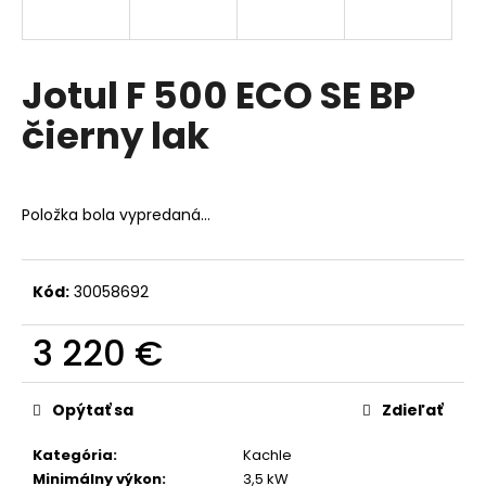
á
j
s
Jotul F 500 ECO SE BP
ť
čierny lak
?
Položka bola vypredaná…
HĽADAŤ
Kód:
30058692
3 220 €
O
d
Jednotková
p
cena:
Opýtať sa
Zdieľať
o
r
Kategória
:
Kachle
ú
Minimálny výkon
:
3,5 kW