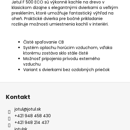
Jøtul F 500 ECO sú výkonné kachle na drevo v
klasickom dizajne s elegantnými dvierkami a veľkým
presklením, ktoré umožňuje fantastický výhľad na
oheň. Praktické dvierka pre bočné prikladanie
rozširuje možnosti umiestnenia kachlí v interiéri.
Čisté spaľovanie CB
Systém oplachu horúcim vzduchom, vďaka
ktorému zostáva sklo stále čisté
Možnosť pripojenia prívodu externého
vzduchu
Variant s dvierkami bez ozdobných priečok
Z
á
Kontakt
p
ä
jotul
@
jotul.sk
t
+421 948 458 430
i
+421 948 214 437
jotulsk