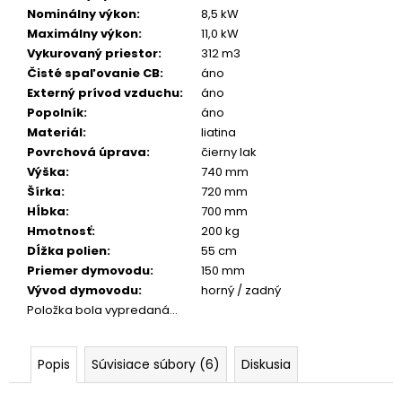
č
Nominálny výkon
:
8,5 kW
a
Maximálny výkon
:
11,0 kW
m
Vykurovaný priestor
:
312 m3
e
Čisté spaľovanie CB
:
áno
Externý prívod vzduchu
:
áno
Popolník
:
áno
Materiál
:
liatina
Povrchová úprava
:
čierny lak
Výška
:
740 mm
Šírka
:
720 mm
Hĺbka
:
700 mm
Hmotnosť
:
200 kg
Dĺžka polien
:
55 cm
Priemer dymovodu
:
150 mm
Vývod dymovodu
:
horný / zadný
Položka bola vypredaná…
Popis
Súvisiace súbory (6)
Diskusia