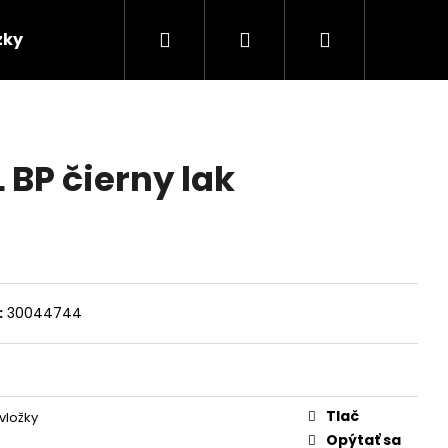
Hľadať
Prihlásenie
Nákupný
zky
Predajcovia
košík
L BP čierny lak
:
30044744
Tlač
vložky
Opýtať sa