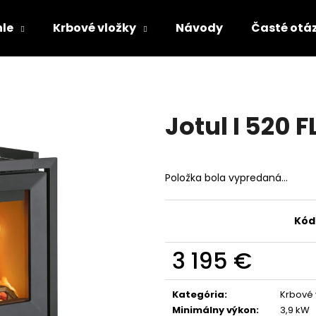
le
Krbové vložky
Návody
Časté otá
Čo potrebujete nájsť?
Jotul I 520 F
HĽADAŤ
Položka bola vypredaná…
Odporúčame
Kód
3 195 €
Jednotková
cena:
Kategória
:
Krbové 
Minimálny výkon
:
3,9 kW