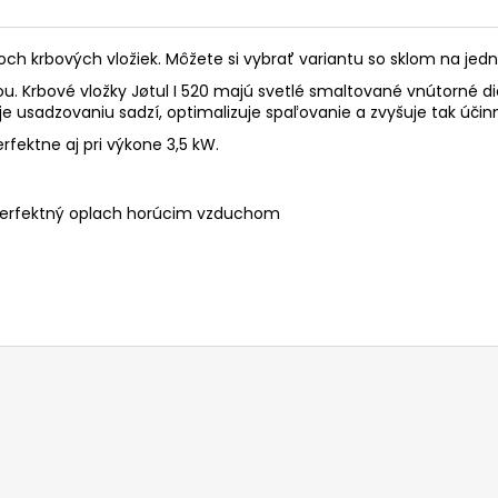
roch krbových vložiek. Môžete si vybrať variantu so sklom na jed
ou. Krbové vložky Jøtul I 520 majú svetlé smaltované vnútorné die
usadzovaniu sadzí, optimalizuje spaľovanie a zvyšuje tak účinn
rfektne aj pri výkone 3,5 kW.
, perfektný oplach horúcim vzduchom