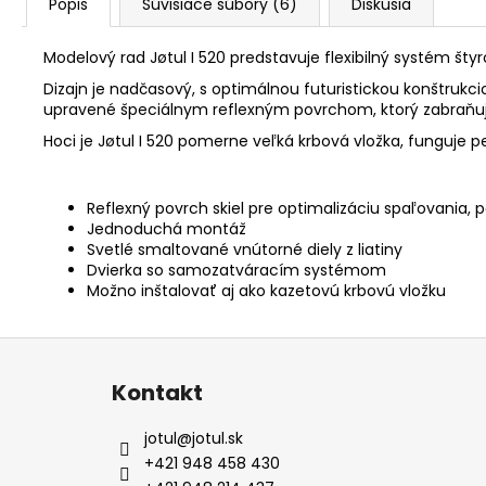
Popis
Súvisiace súbory (6)
Diskusia
Modelový rad Jøtul I 520 predstavuje flexibilný systém šty
Dizajn je nadčasový, s optimálnou futuristickou konštrukci
upravené špeciálnym reflexným povrchom, ktorý zabraňuje 
Hoci je Jøtul I 520 pomerne veľká krbová vložka, funguje pe
Reflexný povrch skiel pre optimalizáciu spaľovania
Jednoduchá montáž
Svetlé smaltované vnútorné diely z liatiny
Dvierka so samozatváracím systémom
Možno inštalovať aj ako kazetovú krbovú vložku
Z
á
Kontakt
p
ä
jotul
@
jotul.sk
t
+421 948 458 430