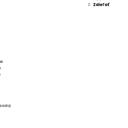
Zdieľať
ak
m
m
 zadný