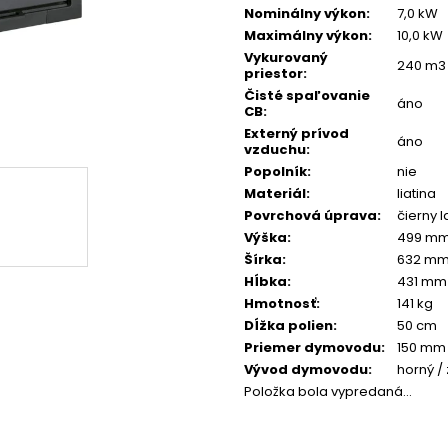
Nominálny výkon
:
7,0 kW
Maximálny výkon
:
10,0 kW
Vykurovaný
240 m3
priestor
:
Čisté spaľovanie
áno
CB
:
Externý prívod
áno
vzduchu
:
Popolník
:
nie
Materiál
:
liatina
Povrchová úprava
:
čierny l
Výška
:
499 m
Šírka
:
632 m
Hĺbka
:
431 mm
Hmotnosť
:
141 kg
Dĺžka polien
:
50 cm
Priemer dymovodu
:
150 mm
Vývod dymovodu
:
horný /
Položka bola vypredaná…