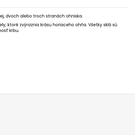
nej, dvoch alebo troch stranách ohniska.
ly, ktoré zvýraznia krásu horiaceho ohňa. Všetky sklá sú
osť krbu.