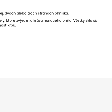
nej, dvoch alebo troch stranách ohniska.
ly, ktoré zvýraznia krásu horiaceho ohňa. Všetky sklá sú
osť krbu.