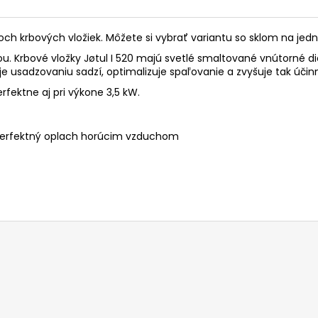
roch krbových vložiek. Môžete si vybrať variantu so sklom na jed
ou. Krbové vložky Jøtul I 520 majú svetlé smaltované vnútorné die
usadzovaniu sadzí, optimalizuje spaľovanie a zvyšuje tak účinn
rfektne aj pri výkone 3,5 kW.
, perfektný oplach horúcim vzduchom