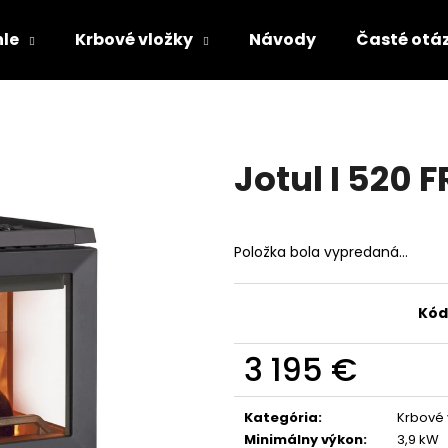
le
Krbové vložky
Návody
Časté otá
Čo potrebujete nájsť?
Jotul I 520 F
HĽADAŤ
Položka bola vypredaná…
Odporúčame
Kód
3 195 €
Jednotková
cena:
Kategória
:
Krbové 
Minimálny výkon
:
3,9 kW