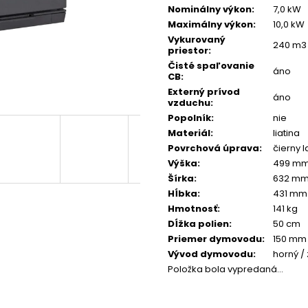
Nominálny výkon
:
7,0 kW
Maximálny výkon
:
10,0 kW
Vykurovaný
240 m3
priestor
:
Čisté spaľovanie
áno
CB
:
Externý prívod
áno
vzduchu
:
Popolník
:
nie
Materiál
:
liatina
Povrchová úprava
:
čierny l
Výška
:
499 m
Šírka
:
632 m
Hĺbka
:
431 mm
Hmotnosť
:
141 kg
Dĺžka polien
:
50 cm
Priemer dymovodu
:
150 mm
Vývod dymovodu
:
horný /
Položka bola vypredaná…