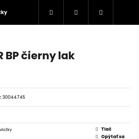
Hľadať
Prihlásenie
Nákupný
zky
Predajcovia
košík
R BP čierny lak
:
30044745
Tlač
vložky
Opýtať sa