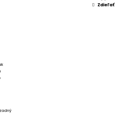
Zdieľať
ak
m
m
 zadný