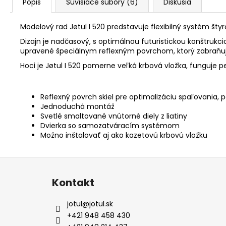
Popis
Súvisiace súbory (6)
Diskusia
Modelový rad Jøtul I 520 predstavuje flexibilný systém šty
Dizajn je nadčasový, s optimálnou futuristickou konštrukci
upravené špeciálnym reflexným povrchom, ktorý zabraňuje 
Hoci je Jøtul I 520 pomerne veľká krbová vložka, funguje pe
Reflexný povrch skiel pre optimalizáciu spaľovania
Jednoduchá montáž
Svetlé smaltované vnútorné diely z liatiny
Dvierka so samozatváracím systémom
Možno inštalovať aj ako kazetovú krbovú vložku
Z
á
Kontakt
p
ä
jotul
@
jotul.sk
t
+421 948 458 430