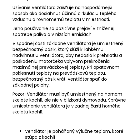
Užívanie ventilátora zaisťuje najhospodárnejší
spôsob ako dosiahnuť účinnú cirkuláciu teplého
vzduchu a rovnomernú teplotu v miestnosti.
Jeho používanie sa pozitívne prejaví v zníženej
spotrebe paliva a v nižších emisiách.
V spodnej časti základne ventilátora je umiestnený
bezpečnostný pásik, ktorý slúži k ľahkému
nadvihnutiu ventilátora, aby nedošlo k prehriatiu a
poškodeniu motorčeka vplyvom prekročenia
maximálnej prevádzkovej teploty. Pri opätovnom
poklesnutí teploty na prevádzkovú teplotu,
bezpečnostný pásik vráti ventilátor späť do
základnej polohy.
Pozor! Ventilátor musí byť umiestnený na hornom
skelete kachlí, ale nie v blízkosti dymovodu. Správne
umiestnenie ventilátora je v zadnej časti horného
skeletu kachlí.
Ventilátor je poháňaný výlučne teplom, ktoré
stúpa z kachlí