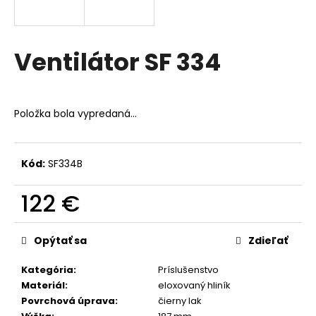
á
j
s
Ventilátor SF 334
ť
?
Položka bola vypredaná…
Kód:
SF334B
HĽADAŤ
122 €
Jednotková
O
cena:
d
Opýtať sa
Zdieľať
p
o
Kategória
:
Príslušenstvo
r
Materiál
:
eloxovaný hliník
ú
Povrchová úprava
:
čierny lak