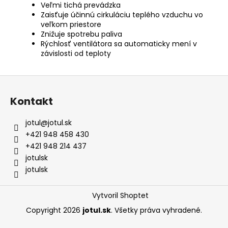
Veľmi tichá prevádzka
Zaisťuje účinnú cirkuláciu teplého vzduchu vo
veľkom priestore
Znižuje spotrebu paliva
Rýchlosť ventilátora sa automaticky mení v
závislosti od teploty
Z
á
Kontakt
p
ä
jotul
@
jotul.sk
t
+421 948 458 430
i
+421 948 214 437
e
jotulsk
jotulsk
Vytvoril Shoptet
Copyright 2026
jotul.sk
. Všetky práva vyhradené.