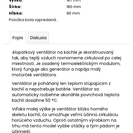
č
Výška
:
187 mm
a
Šírka
:
180 mm
m
Hĺbka
:
90 mm
e
Položka bola vypredaná…
Popis
Diskusia
4lopatkový ventilátor na kachle je skonštruovaný
tak, aby teplý vzduch rovnomerne cirkuloval po celej
miestnosti. Je osadený termoelektrickým modulom,
ktorý funguje ako generátor a napája malý
motorček ventilátora.
Ventilátor je poháňaný len teplom stúpajúcim z
kachlí a nepotrebuje batérie. Ventilátor sa
automaticky rozbehne akonáhle povrchová teplota
kachlí dosiahne 50 °C.
Vďaka malej výške je ventilátor blízko horného
skeletu kachlí, čo umožňuje veľmi účinnú cirkuláciu
horúceho vzduchu. Oproti ostatným výrobkom na
trhu má tento model vyššie otáčky a tým pádom je
účinnejší.