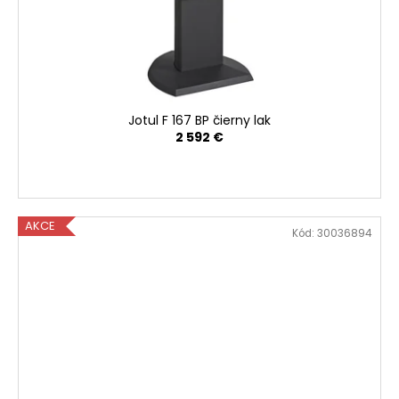
Jotul F 167 BP čierny lak
2 592 €
AKCE
Kód:
30036894