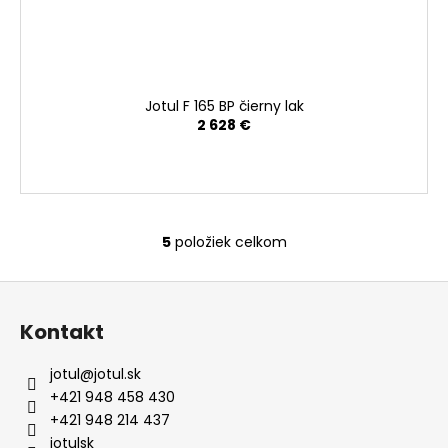
Jotul F 165 BP čierny lak
2 628 €
5
položiek celkom
O
v
Z
l
á
á
Kontakt
d
p
a
ä
jotul
@
jotul.sk
c
t
+421 948 458 430
i
i
+421 948 214 437
e
jotulsk