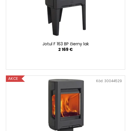
č
a
m
e
Jotul F 163 BP čierny lak
2 169 €
AKCE
Kód:
30044529