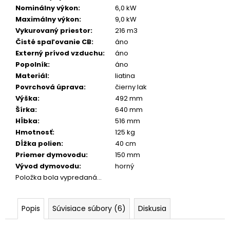
č
Nominálny výkon
:
6,0 kW
a
Maximálny výkon
:
9,0 kW
m
Vykurovaný priestor
:
216 m3
e
Čisté spaľovanie CB
:
áno
Externý prívod vzduchu
:
áno
Popolník
:
áno
Materiál
:
liatina
Povrchová úprava
:
čierny lak
Výška
:
492 mm
Šírka
:
640 mm
Hĺbka
:
516 mm
Hmotnosť
:
125 kg
Dĺžka polien
:
40 cm
Priemer dymovodu
:
150 mm
Vývod dymovodu
:
horný
Položka bola vypredaná…
Popis
Súvisiace súbory (6)
Diskusia