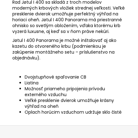
Rad Jøtul I 400 sa skladá z troch modelov
moderných krbových vložiek strednej veľkosti. Veľké
presklenie dvierok umožňuje perfektný výhľad na
horiaci oheň. Jøtul I 400 Panorama má priestranné
ohnisko so svetlým obložením, vďaka ktorému krb
vyzerá luxusne, aj keď sa v ňom práve nekúri.
Jøtul I 400 Panorama je možné inštalovať aj ako
kazetu do otvoreného krbu (podmienkou je
zakúpenie montážneho setu – príslušenstvo na
objednávku).
Dvojstupňové spaľovanie CB
Liatina
Možnosť priameho pripojenia prívodu
externého vzduchu
Veľké presklenie dvierok umožňuje krásny
výhľad na oheň
Oplach horúcim vzduchom udržuje sklo čisté
Z
á