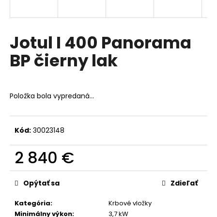
á
j
s
Jotul I 400 Panorama
ť
BP čierny lak
?
Položka bola vypredaná…
HĽADAŤ
Kód:
30023148
2 840 €
O
d
Jednotková
p
cena:
Opýtať sa
Zdieľať
o
r
Kategória
:
Krbové vložky
ú
Minimálny výkon
:
3,7 kW