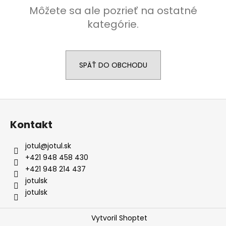
Môžete sa ale pozrieť na ostatné
á
kategórie.
j
s
ť
?
SPÄŤ DO OBCHODU
Z
á
HĽADAŤ
Kontakt
p
ä
jotul
@
jotul.sk
t
+421 948 458 430
O
i
+421 948 214 437
d
e
jotulsk
p
jotulsk
o
r
ú
Vytvoril Shoptet