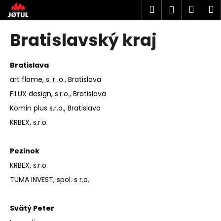
K
Prejsť
Hľadať
Náku
M
Prihlásen
na
o
obsah
Späť
Späť
košík
š
Bratislavský kraj
í
Č
k
o
Bratislava
p
art flame, s. r. o., Bratislava
o
FILUX design, s.r.o., Bratislava
t
Komin plus s.r.o., Bratislava
r
KRBEX, s.r.o.
e
b
Pezinok
u
KRBEX, s.r.o.
j
e
TUMA INVEST, spol. s r.o.
t
e
Svätý Peter
n