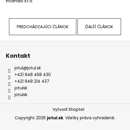
Incendio s.r.o.
á
j
s
PREDCHÁDZAJÚCI ČLÁNOK
ĎALŠÍ ČLÁNOK
ť
?
Z
á
Kontakt
p
ä
HĽADAŤ
jotul
@
jotul.sk
t
+421 948 458 430
i
+421 948 214 437
e
jotulsk
O
jotulsk
d
p
Vytvoril Shoptet
o
r
Copyright 2026
jotul.sk
. Všetky práva vyhradené.
ú